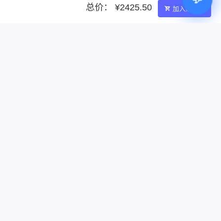
总价： ¥2425.50
加入购物车
专业云服务提供商，主营
云服务器、云电脑挂机宝、主机VPS
业务。
为个人开发者、中小企业提供稳定、安全、高性能的云计算资源，
7x24小时技术支持。
产品中心
云服务器
云电脑挂机宝
主机VPS
独立服务器
全球CDN
服务支持